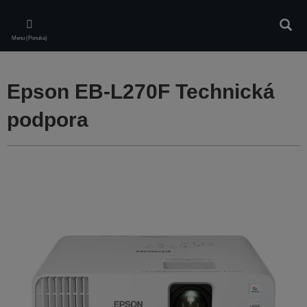
Skip
to
Vyhľa
main
Menu (Ponuka)
content
Epson EB-L270F Technická
podpora