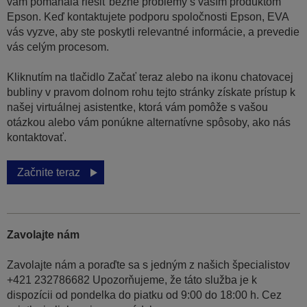
vám pomáhala riešiť bežné problémy s vaším produktom
Epson. Keď kontaktujete podporu spoločnosti Epson, EVA
vás vyzve, aby ste poskytli relevantné informácie, a prevedie
vás celým procesom.
Kliknutím na tlačidlo Začať teraz alebo na ikonu chatovacej
bubliny v pravom dolnom rohu tejto stránky získate prístup k
našej virtuálnej asistentke, ktorá vám pomôže s vašou
otázkou alebo vám ponúkne alternatívne spôsoby, ako nás
kontaktovať.
Začnite teraz
Zavolajte nám
Zavolajte nám a poraďte sa s jedným z našich špecialistov
+421 232786682 Upozorňujeme, že táto služba je k
dispozícii od pondelka do piatku od 9:00 do 18:00 h. Cez