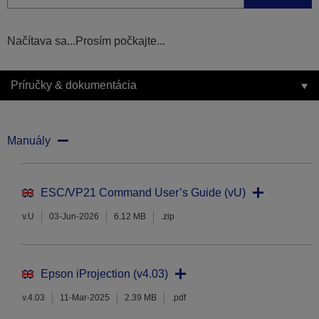
Načítava sa...Prosím počkajte...
Príručky & dokumentácia
Manuály
ESC/VP21 Command User’s Guide (vU)
v.U
03-Jun-2026
6.12 MB
.zip
Epson iProjection (v4.03)
v.4.03
11-Mar-2025
2.39 MB
.pdf