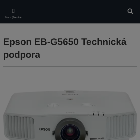
Skip
to
Vyhľa
main
Menu (Ponuka)
content
Epson EB-G5650 Technická
podpora