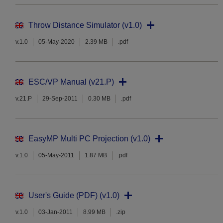
Throw Distance Simulator (v1.0)
v.1.0
05-May-2020
2.39 MB
.pdf
ESC/VP Manual (v21.P)
v.21.P
29-Sep-2011
0.30 MB
.pdf
EasyMP Multi PC Projection (v1.0)
v.1.0
05-May-2011
1.87 MB
.pdf
User's Guide (PDF) (v1.0)
v.1.0
03-Jan-2011
8.99 MB
.zip