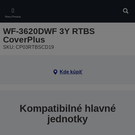
Skip
to
Vyhľa
main
Menu (Ponuka)
content
WF-3620DWF 3Y RTBS
CoverPlus
SKU: CP03RTBSCD19
Kde kúpiť
Kompatibilné hlavné
jednotky