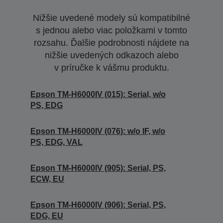
Nižšie uvedené modely sú kompatibilné
s jednou alebo viac položkami v tomto
rozsahu. Ďalšie podrobnosti nájdete na
nižšie uvedených odkazoch alebo
v príručke k vášmu produktu.
Epson TM-H6000IV (015): Serial, w/o
PS, EDG
Epson TM-H6000IV (076): w/o IF, w/o
PS, EDG, VAL
Epson TM-H6000IV (905): Serial, PS,
ECW, EU
Epson TM-H6000IV (906): Serial, PS,
EDG, EU