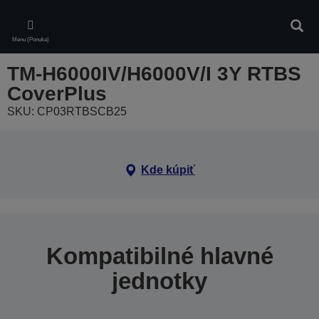
Skip
to
Vyhľa
main
Menu (Ponuka)
content
TM-H6000IV/H6000V/I 3Y RTBS
CoverPlus
SKU: CP03RTBSCB25
Kde kúpiť
Kompatibilné hlavné
jednotky