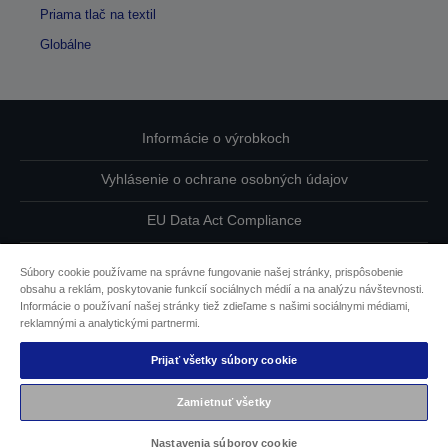
Priama tlač na textil
Globálne
Informácie o výrobkoch
Vyhlásenie o ochrane osobných údajov
EU Data Act Compliance
Kontaktuje nás ohľadne svojich údajov
Súbory cookie používame na správne fungovanie našej stránky, prispôsobenie
obsahu a reklám, poskytovanie funkcií sociálnych médií a na analýzu návštevnosti.
Informácie o súboroch cookie
Informácie o používaní našej stránky tiež zdieľame s našimi sociálnymi médiami,
reklamnými a analytickými partnermi.
Záväzok spoločnosti Epson k dostupnosti
Prijať všetky súbory cookie
Obsah chránený autorskými právami © 2026 spoločnosti
Zamietnuť všetky
Seiko Epson
Nastavenia súborov cookie