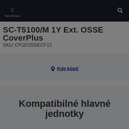
Skip
to
Vyhľa
main
Menu (Ponuka)
content
SC-T5100/M 1Y Ext. OSSE
CoverPlus
SKU: CP1EOSSECF12
Kde kúpiť
Kompatibilné hlavné
jednotky