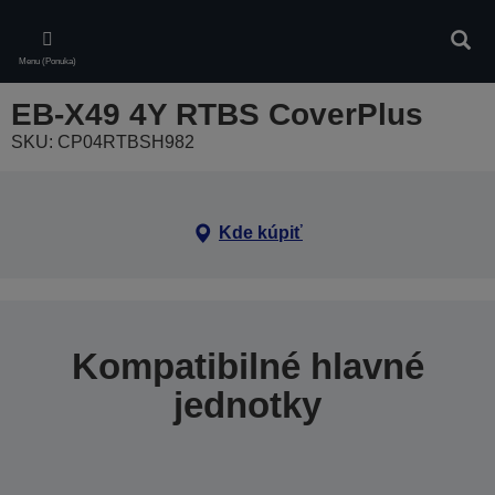
Skip
to
Vyhľa
main
Menu (Ponuka)
content
EB-X49 4Y RTBS CoverPlus
SKU: CP04RTBSH982
Kde kúpiť
Kompatibilné hlavné
jednotky