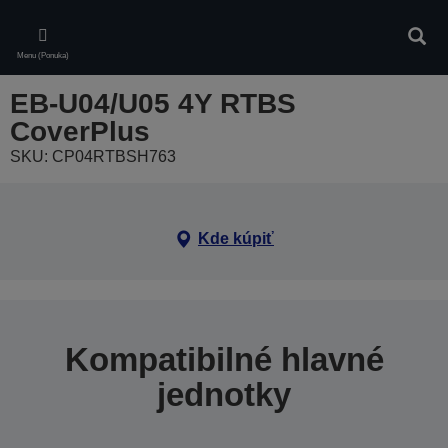
Skip
to
Vyhľa
main
Menu (Ponuka)
content
EB-U04/U05 4Y RTBS
CoverPlus
SKU: CP04RTBSH763
Kde kúpiť
Kompatibilné hlavné
jednotky