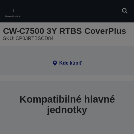
Skip
to
Vyhľa
main
Menu (Ponuka)
content
CW-C7500 3Y RTBS CoverPlus
SKU: CP03RTBSCD84
Kde kúpiť
Kompatibilné hlavné
jednotky