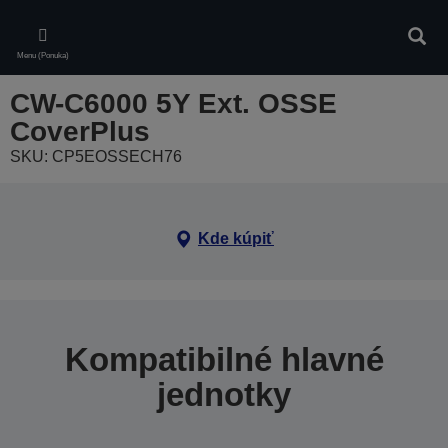
Skip
to
Vyhľa
main
Menu (Ponuka)
content
CW-C6000 5Y Ext. OSSE
CoverPlus
SKU: CP5EOSSECH76
Kde kúpiť
Kompatibilné hlavné
jednotky