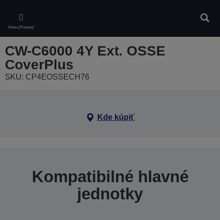
Skip
to
Vyhľa
main
Menu (Ponuka)
content
CW-C6000 4Y Ext. OSSE
CoverPlus
SKU: CP4EOSSECH76
Kde kúpiť
Kompatibilné hlavné
jednotky