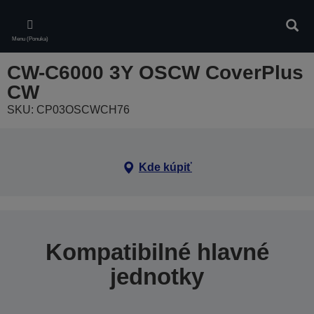
Skip
to
Vyhľa
main
Menu (Ponuka)
content
CW-C6000 3Y OSCW CoverPlus
CW
SKU: CP03OSCWCH76
Kde kúpiť
Kompatibilné hlavné
jednotky