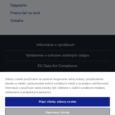
Digigraphie
Priama tlač na textil
Globálne
Informácie o výrobkoch
Vyhlásenie o ochrane osobných údajov
EU Data Act Compliance
Kontaktuje nás ohľadne svojich údajov
Súbory cookie používame na správne fungovanie našej stránky, prispôsobenie
obsahu a reklám, poskytovanie funkcií sociálnych médií a na analýzu návštevnosti.
Informácie o súboroch cookie
Informácie o používaní našej stránky tiež zdieľame s našimi sociálnymi médiami,
reklamnými a analytickými partnermi.
Záväzok spoločnosti Epson k dostupnosti
Prijať všetky súbory cookie
Obsah chránený autorskými právami © 2026 spoločnosti
Zamietnuť všetky