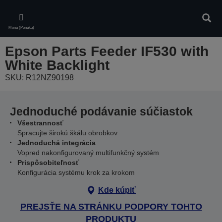
Skip
to
Vyhľa
main
Menu (Ponuka)
content
Epson Parts Feeder IF530 with
White Backlight
SKU: R12NZ90198
Jednoduché podávanie súčiastok
Všestrannosť
Spracujte širokú škálu obrobkov
Jednoduchá integrácia
Vopred nakonfigurovaný multifunkčný systém
Prispôsobiteľnosť
Konfigurácia systému krok za krokom
Kde kúpiť
PREJSŤE NA STRÁNKU PODPORY TOHTO
PRODUKTU