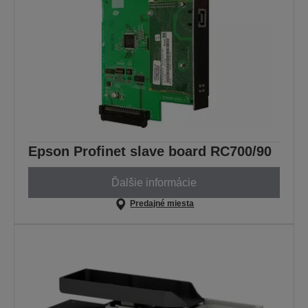
Epson Profinet slave board RC700/90
Ďalšie informácie
Predajné miesta