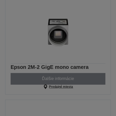
Epson 2M-2 GigE mono camera
Ďalšie informácie
Predajné miesta