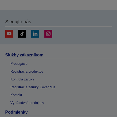
na
na
predchádzajúcu
ďalšiu
stránku
stránku
Sledujte nás
Služby zákazníkom
Propagácie
Registrácia produktov
Kontrola záruky
Registrácia záruky CoverPlus
Kontakt
Vyhľadávač predajcov
Podmienky