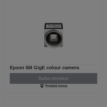
Epson 5M GigE colour camera
Ďalšie informácie
Predajné miesta