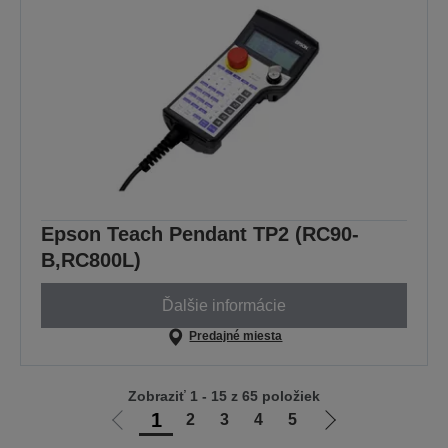
Epson Teach Pendant TP2 (RC90-
B,RC800L)
Ďalšie informácie
Predajné miesta
Zobraziť 1 - 15 z 65 položiek
1
2
3
4
5
Ísť
Ísť