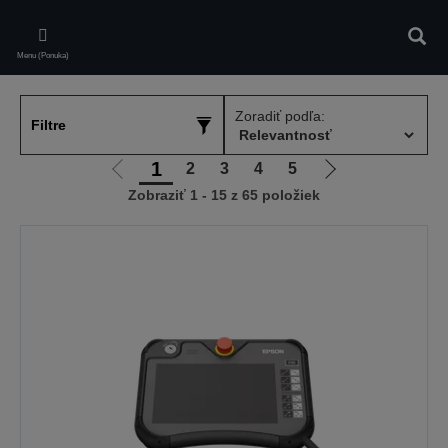
Skip
to
Vyhľa
main
Menu (Ponuka)
content
Zoradiť podľa:
Filtre
1
2
3
4
5
Ísť
Ísť
Zobraziť 1 - 15 z 65 položiek
na
na
predchádzajúcu
ďalšiu
stránku
stránku