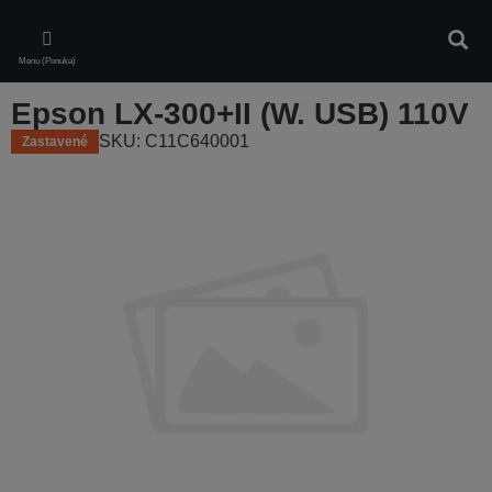
Skip
to
Vyhľa
main
Menu (Ponuka)
content
Epson LX-300+II (W. USB) 110V
SKU: C11C640001
Zastavené