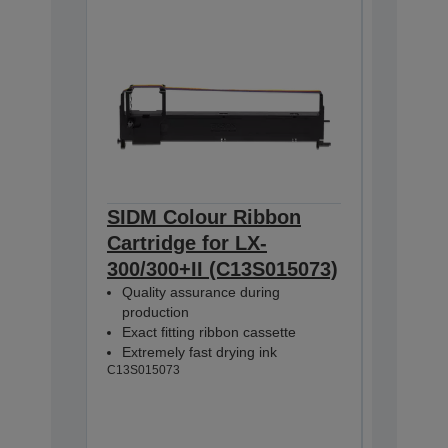
SIDM Colour Ribbon
SIDM B
Cartridge for LX-
Cartri
300/300+II (C13S015073)
300/+/
Quality assurance during
Quality
production
product
Exact fitting ribbon cassette
Exact fi
Extremely fast drying ink
Extremel
C13S015073
C13S0156
Ď