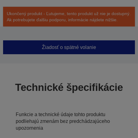
Ukončený produkt - Ľutujeme, tento produkt už nie je dostupný.
Ak potrebujete ďalšiu podporu, informácie nájdete nižšie.
Žiadosť o spätné volanie
Technické špecifikácie
Funkcie a technické údaje tohto produktu
podliehajú zmenám bez predchádzajúceho
upozornenia