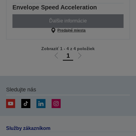
Envelope Speed Acceleration
Ďalšie informácie
Predajné miesta
Zobraziť 1 - 4 z 4 položiek
1
Ísť
Ísť
na
na
predchádzajúcu
ďalšiu
stránku
stránku
Sledujte nás
Služby zákazníkom