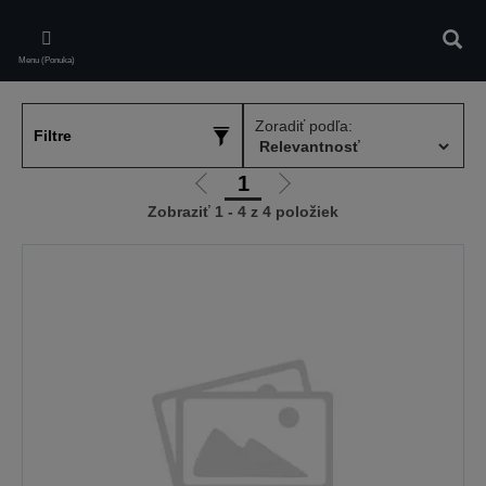
Skip
to
Vyhľa
main
Menu (Ponuka)
content
Zoradiť podľa:
Filtre
1
Ísť
Ísť
Zobraziť 1 - 4 z 4 položiek
na
na
predchádzajúcu
ďalšiu
stránku
stránku