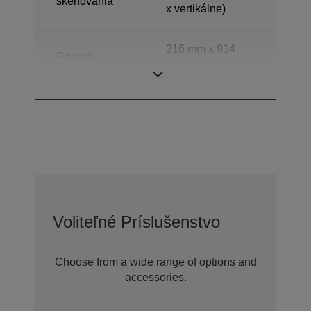
skenovania
x vertikálne)
216 mm x 914
Rozsah
mm (horizontálne
skenovania
x vertikálne)
Voliteľné Príslušenstvo
Choose from a wide range of options and
accessories.