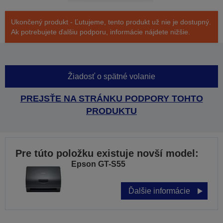
Ukončený produkt - Ľutujeme, tento produkt už nie je dostupný.
Ak potrebujete ďalšiu podporu, informácie nájdete nižšie.
Žiadosť o spätné volanie
PREJSŤE NA STRÁNKU PODPORY TOHTO
PRODUKTU
Pre túto položku existuje novší model:
Epson GT-S55
Ďalšie informácie