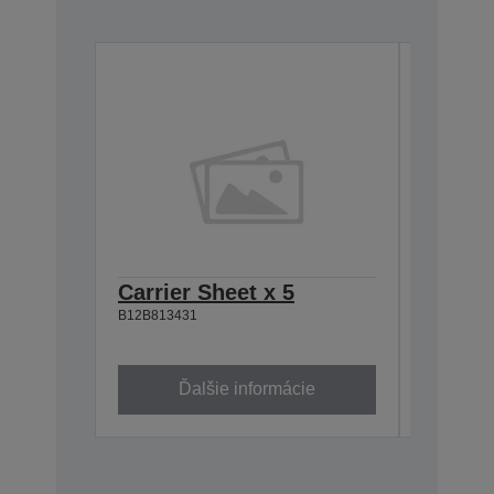
Carrier Sheet x 5
Roller
B12B813431
B12B8
B12B81342
Ďalšie informácie
Ď