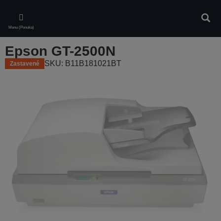
Skip
to
Vyhľa
main
Menu (Ponuka)
content
Epson GT-2500N
SKU: B11B181021BT
Zastavené