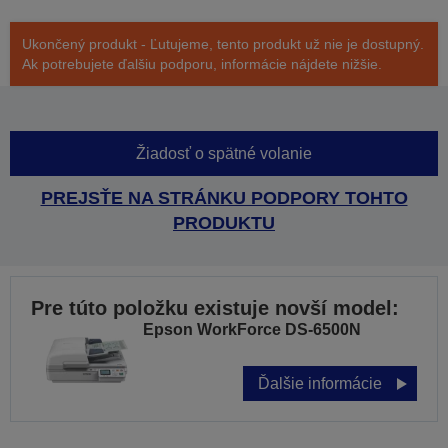
Ukončený produkt - Ľutujeme, tento produkt už nie je dostupný.
Ak potrebujete ďalšiu podporu, informácie nájdete nižšie.
Žiadosť o spätné volanie
PREJSŤE NA STRÁNKU PODPORY TOHTO
PRODUKTU
Pre túto položku existuje novší model:
Epson WorkForce DS-6500N
Ďalšie informácie