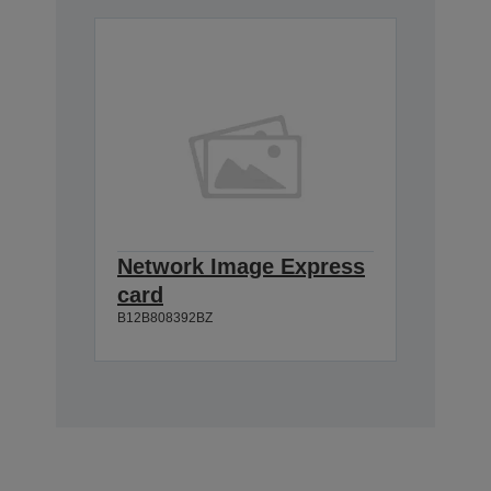
Network Image Express
card
B12B808392BZ