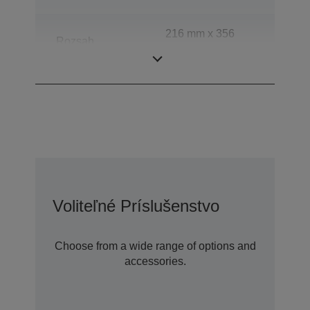
216 mm x 356
Rozsah
mm (horizontálne
skenovania
x vertikálne)
Voliteľné Príslušenstvo
Choose from a wide range of options and
accessories.