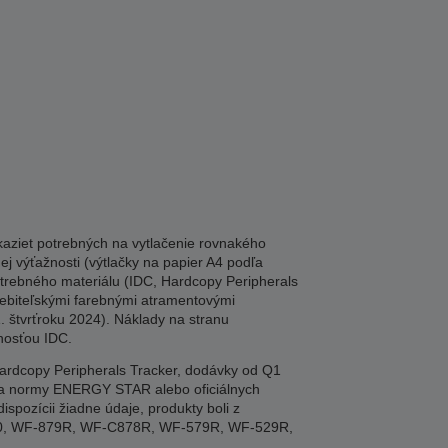
aziet potrebných na vytlačenie rovnakého
j výťažnosti (výtlačky na papier A4 podľa
trebného materiálu (IDC, Hardcopy Peripherals
rebiteľskými farebnými atramentovými
. štvrťroku 2024). Náklady na stranu
čnosťou IDC.
ardcopy Peripherals Tracker, dodávky od Q1
dľa normy ENERGY STAR alebo oficiálnych
ispozícii žiadne údaje, produkty boli z
50, WF-879R, WF-C878R, WF-579R, WF-529R,