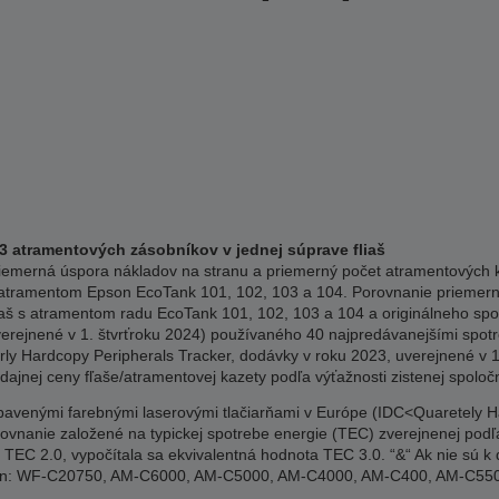
63 atramentových zásobníkov v jednej súprave fliaš
riemerná úspora nákladov na stranu a priemerný počet atramentových k
 s atramentom Epson EcoTank 101, 102, 103 a 104. Porovnanie priemerne
š s atramentom radu EcoTank 101, 102, 103 a 104 a originálneho spo
erejnené v 1. štvrťroku 2024) používaného 40 najpredávanejšími spot
ly Hardcopy Peripherals Tracker, dodávky v roku 2023, uverejnené v 1
dajnej ceny fľaše/atramentovej kazety podľa výťažnosti zistenej spolo
avenými farebnými laserovými tlačiarňami v Európe (IDC<Quaretely H
ovnanie založené na typickej spotrebe energie (TEC) zverejnenej po
je TEC 2.0, vypočítala sa ekvivalentná hodnota TEC 3.0. “&“ Ak nie sú k d
pson: WF-C20750, AM-C6000, AM-C5000, AM-C4000, AM-C400, AM-C5