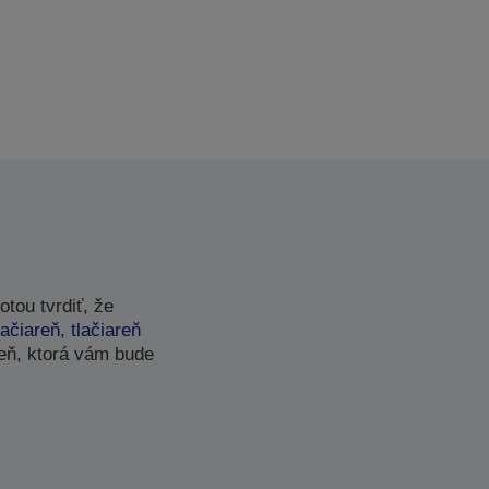
tou tvrdiť, že
lačiareň
,
tlačiareň
eň, ktorá vám bude