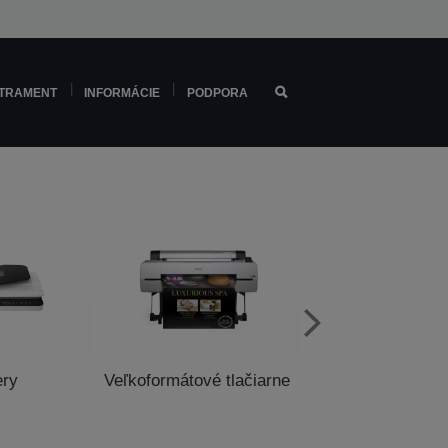
TRAMENT
INFORMÁCIE
PODPORA
ery
Veľkoformátové tlačiarne
Tlačiarne pre pok
systémy