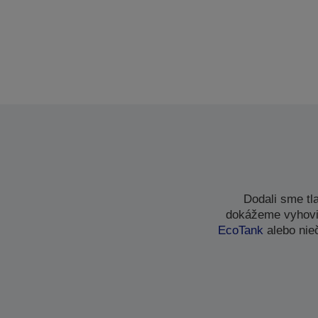
Dodali sme tl
dokážeme vyhovi
EcoTank
alebo nie