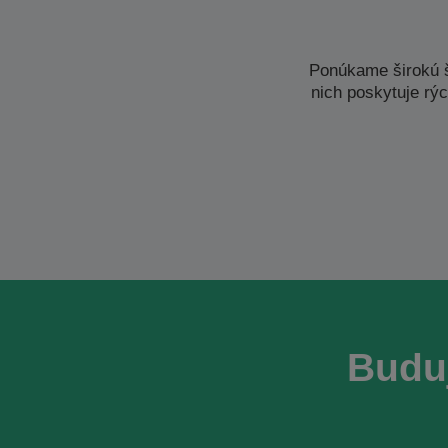
Ponúkame širokú 
nich poskytuje rý
Budu