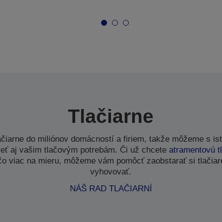
Tlačiarne
ačiarne do miliónov domácností a firiem, takže môžeme s isto
eť aj vašim tlačovým potrebám. Či už chcete
atramentovú t
čo viac na mieru, môžeme vám pomôcť zaobstarať si tlačiar
vyhovovať.
NÁŠ RAD TLAČIARNÍ