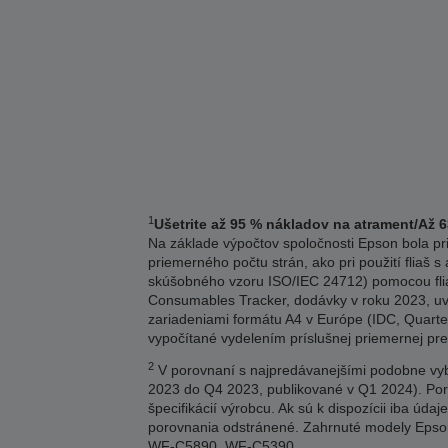
1
Ušetrite až 95 % nákladov na atrament/Až 
Na základe výpočtov spoločnosti Epson bola p
priemerného počtu strán, ako pri použití fliaš
skúšobného vzoru ISO/IEC 24712) pomocou flia
Consumables Tracker, dodávky v roku 2023, uv
zariadeniami formátu A4 v Európe (IDC, Quarter
vypočítané vydelením príslušnej priemernej pre
2
V porovnaní s najpredávanejšími podobne vyb
2023 do Q4 2023, publikované v Q1 2024). Por
špecifikácií výrobcu. Ak sú k dispozícii iba úda
porovnania odstránené. Zahrnuté modely E
WF-C5890, WF-C5390.