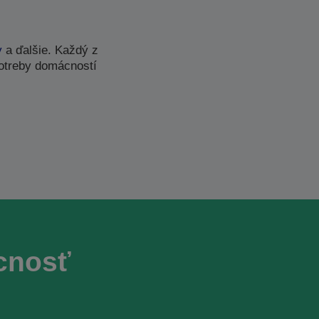
y
a ďalšie. Každý z
potreby domácností
cnosť