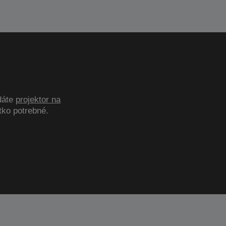
adáte
projektor na
tko potrebné.