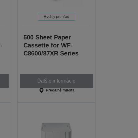
Rýchly prehľad
500 Sheet Paper
-
Cassette for WF-
C8600/87XR Series
Ďalšie informácie
Predajné miesta