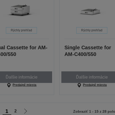
Rýchly prehľad
Rýchly prehľad
al Cassette for AM-
Single Cassette for
00/550
AM-C400/550
Ďalšie informácie
Ďalšie informácie
Predajné miesta
Predajné miesta
1
2
Zobraziť 1 - 15 z 28 pol
sť
Ísť