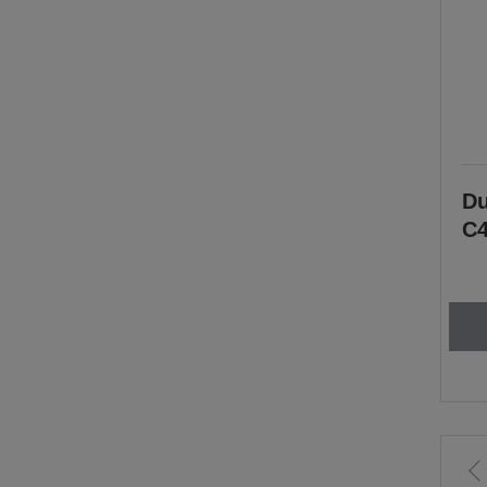
Du
C4
Í