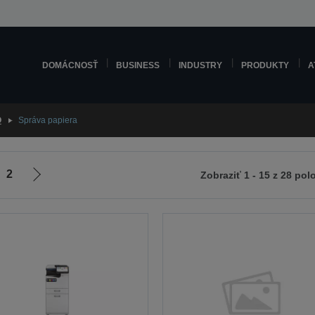
DOMÁCNOSŤ
BUSINESS
INDUSTRY
PRODUKTY
A
O
Správa papiera
2
Zobraziť 1 - 15 z 28 pol
Ísť
na
ádzajúcu
ďalšiu
u
stránku