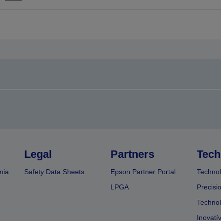
na
na
redchádzajúcu
ďalšiu
tránku
stránku
Legal
Partners
Tech
nia
Safety Data Sheets
Epson Partner Portal
Technol
LPGA
Precisi
Technol
Inovatí