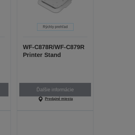
Rýchly prehľad
WF-C878R/WF-C879R
Printer Stand
Ďalšie informácie
Predajné miesta