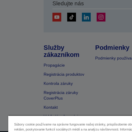
Sledujte nás
Služby
Podmienky
zákazníkom
Podmienky používa
Propagácie
Registrácia produktov
Kontrola záruky
Registrácia záruky
CoverPlus
Kontakt
Vyhľadávač predajcov
Súbory cookie používame na správne fungovanie našej stránky, prispôsobenie ob
reklám, poskytovanie funkcií sociálnych médií a na analýzu návštevnosti. Informác