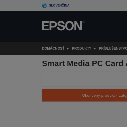
Skip
SLOVENČINA
to
main
content
DOMÁCNOSŤ
PRODUKTY
PRÍSLUŠENSTV
Smart Media PC Card 
Ukončený produkt - Ľutuj