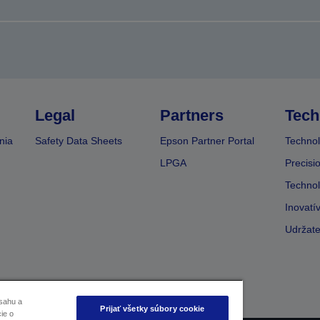
Legal
Partners
Tech
nia
Safety Data Sheets
Epson Partner Portal
Technol
LPGA
Precisi
Technol
Inovatí
Udržate
sahu a
Prijať všetky súbory cookie
ie o