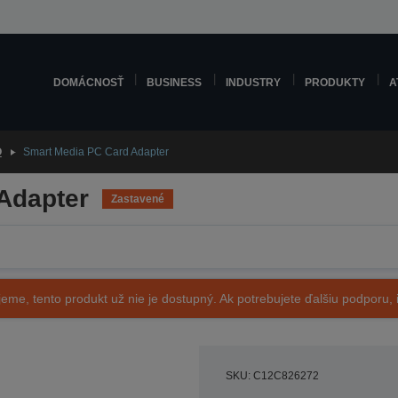
DOMÁCNOSŤ
BUSINESS
INDUSTRY
PRODUKTY
A
O
Smart Media PC Card Adapter
Adapter
Zastavené
eme, tento produkt už nie je dostupný. Ak potrebujete ďalšiu podporu, i
SKU: C12C826272