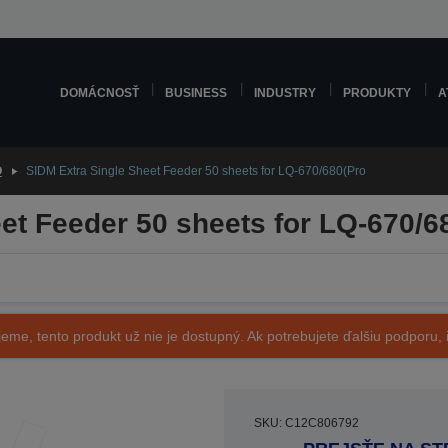
DOMÁCNOSŤ
BUSINESS
INDUSTRY
PRODUKTY
A
O
SIDM Extra Single Sheet Feeder 50 sheets for LQ-670/680(Pro
et Feeder 50 sheets for LQ-670/6
eme, tento produkt už nie je dostupný. Ak potrebujete ďalšiu podporu, i
SKU: C12C806792