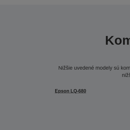
Kom
Nižšie uvedené modely sú komp
niž
Epson LQ-680