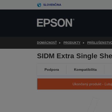
Skip
SLOVENČINA
to
main
content
DOMÁCNOSŤ
PRODUKTY
PRÍSLUŠENSTV
SIDM Extra Single She
Podpora
Kompatibilita
Ukončený produkt - Ľutuj