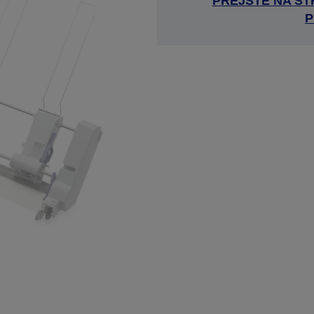
PREJSŤE NA S
P