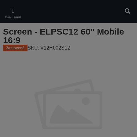
Skip
to
Vyhľa
main
Menu (Ponuka)
content
Screen - ELPSC12 60" Mobile
16:9
SKU: V12H002S12
Zastavené