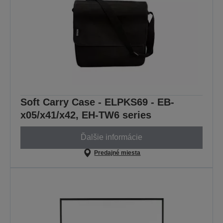
Soft Carry Case - ELPKS69 - EB-
x05/x41/x42, EH-TW6 series
Ďalšie informácie
Predajné miesta