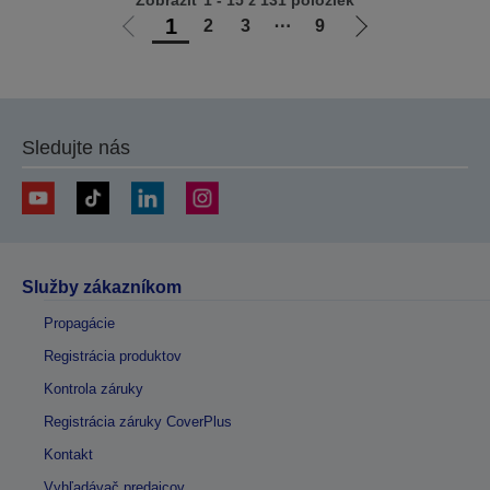
Zobraziť 1 - 15 z 131 položiek
1
2
3
⋯
9
Ísť
Ísť
na
na
predchádzajúcu
ďalšiu
stránku
stránku
Sledujte nás
Služby zákazníkom
Propagácie
Registrácia produktov
Kontrola záruky
Registrácia záruky CoverPlus
Kontakt
Vyhľadávač predajcov