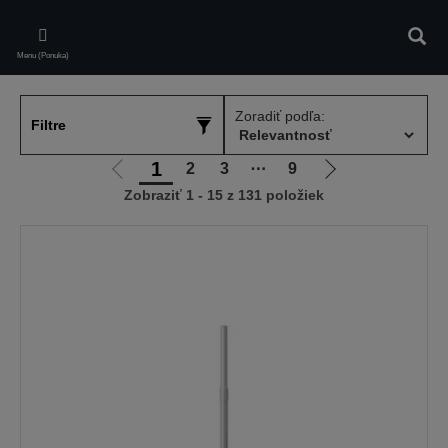
Skip
to
Vyhľa
main
Menu (Ponuka)
content
Zoradiť podľa:
Filtre
1
2
3
⋯
9
Ísť
Ísť
Zobraziť 1 - 15 z 131 položiek
na
na
predchádzajúcu
ďalšiu
stránku
stránku