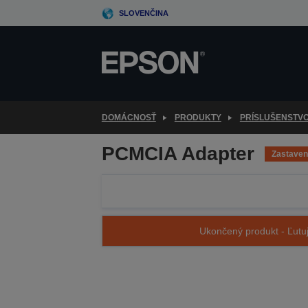
Skip
SLOVENČINA
to
main
content
DOMÁCNOSŤ
PRODUKTY
PRÍSLUŠENSTV
PCMCIA Adapter
Zastave
Ukončený produkt - Ľutuj