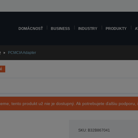
DOMÁCNOSŤ
BUSINESS
INDUSTRY
PRODUKTY
A
O
PCMCIA Adapter
né
eme, tento produkt už nie je dostupný. Ak potrebujete ďalšiu podporu, i
SKU: B32B867041