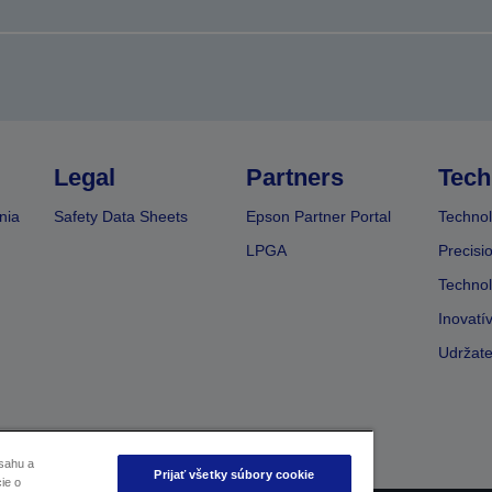
Legal
Partners
Tech
nia
Safety Data Sheets
Epson Partner Portal
Technol
LPGA
Precisi
Technol
Inovatí
Udržate
sahu a
Prijať všetky súbory cookie
ie o