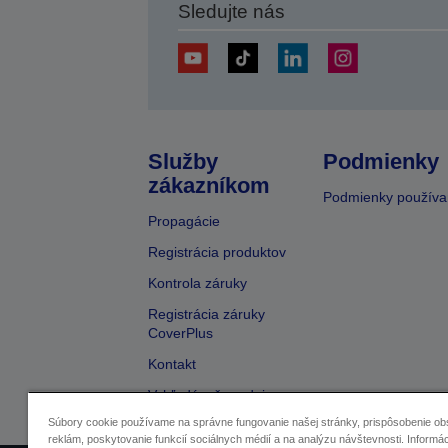
Sledujte nás
Služby
Podmienky
zákazníkom
Podmienky používa
Propagácie
Registrácia produktov
Kontrola záruky
Registrácia záruky
CoverPlus
Kontakt
Vyhľadávač predajcov
Súbory cookie používame na správne fungovanie našej stránky, prispôsobenie ob
reklám, poskytovanie funkcií sociálnych médií a na analýzu návštevnosti. Informác