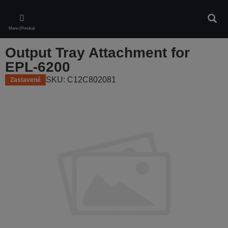
Skip
to
Vyhľa
main
Menu (Ponuka)
content
Output Tray Attachment for
EPL-6200
SKU: C12C802081
Zastavené