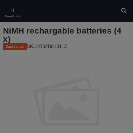
Skip
to
Vyhľa
main
Menu (Ponuka)
content
NiMH rechargable batteries (4
x)
SKU: B32B818113
Zastavené