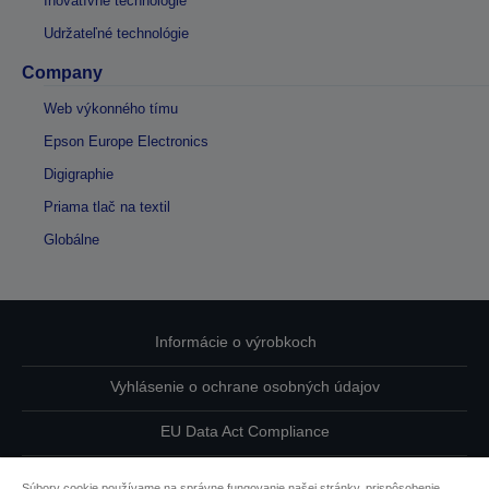
Inovatívne technológie
Udržateľné technológie
Company
Web výkonného tímu
Epson Europe Electronics
Digigraphie
Priama tlač na textil
Globálne
Informácie o výrobkoch
Vyhlásenie o ochrane osobných údajov
EU Data Act Compliance
Kontaktuje nás ohľadne svojich údajov
Súbory cookie používame na správne fungovanie našej stránky, prispôsobenie