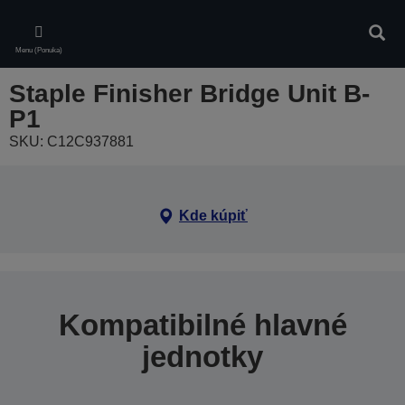
Skip
to
Vyhľa
main
Menu (Ponuka)
content
Staple Finisher Bridge Unit B-
P1
SKU: C12C937881
Kde kúpiť
Kompatibilné hlavné
jednotky