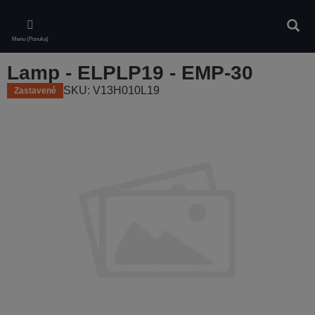
Skip
to
Vyhľa
main
Menu (Ponuka)
content
Lamp - ELPLP19 - EMP-30
SKU: V13H010L19
Zastavené