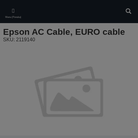
Skip
to
Vyhľa
main
Menu (Ponuka)
content
Epson AC Cable, EURO cable
SKU: 2119140