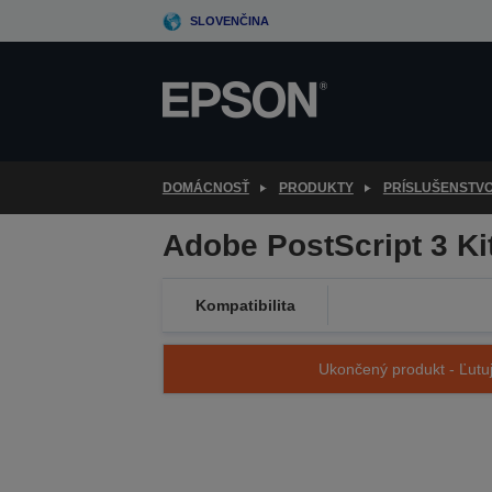
Skip
SLOVENČINA
to
main
content
DOMÁCNOSŤ
PRODUKTY
PRÍSLUŠENSTV
Adobe PostScript 3 Ki
Kompatibilita
Ukončený produkt - Ľutuj