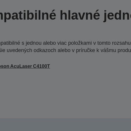
patibilné hlavné jedn
atibilné s jednou alebo viac položkami v tomto rozsahu.
šie uvedených odkazoch alebo v príručke k vášmu produ
pson AcuLaser C4100T