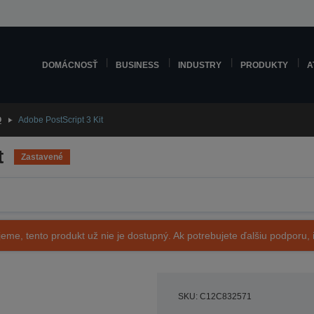
DOMÁCNOSŤ
BUSINESS
INDUSTRY
PRODUKTY
A
O
Adobe PostScript 3 Kit
t
Zastavené
eme, tento produkt už nie je dostupný. Ak potrebujete ďalšiu podporu, i
SKU: C12C832571