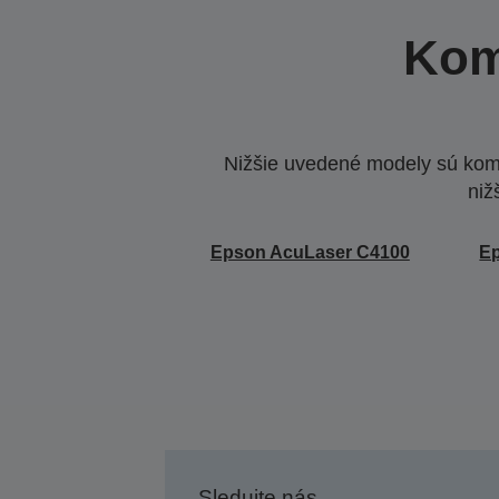
Kom
Nižšie uvedené modely sú komp
niž
Epson AcuLaser C4100
E
Sledujte nás