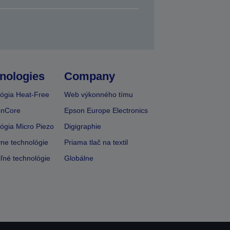
nologies
Company
ógia Heat-Free
Web výkonného tímu
onCore
Epson Europe Electronics
ógia Micro Piezo
Digigraphie
vne technológie
Priama tlač na textil
ľné technológie
Globálne