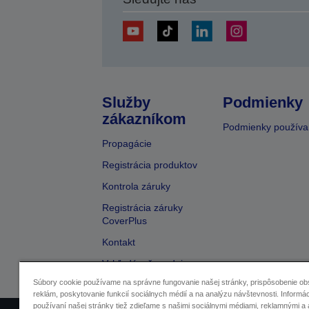
Služby
Podmienky
zákazníkom
Podmienky používa
Propagácie
Registrácia produktov
Kontrola záruky
Registrácia záruky
CoverPlus
Kontakt
Vyhľadávač predajcov
Súbory cookie používame na správne fungovanie našej stránky, prispôsobenie ob
reklám, poskytovanie funkcií sociálnych médií a na analýzu návštevnosti. Informác
používaní našej stránky tiež zdieľame s našimi sociálnymi médiami, reklamnými a 