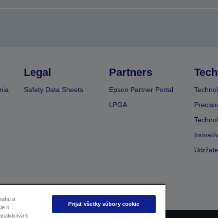
Legal
Partners
Tech
nia
Safety Data Sheets
Epson Partner Portal
Technol
LPGA
Precisi
Technol
Inovatí
Udržate
sahu a
Prijať všetky súbory cookie
ie o
analytickými