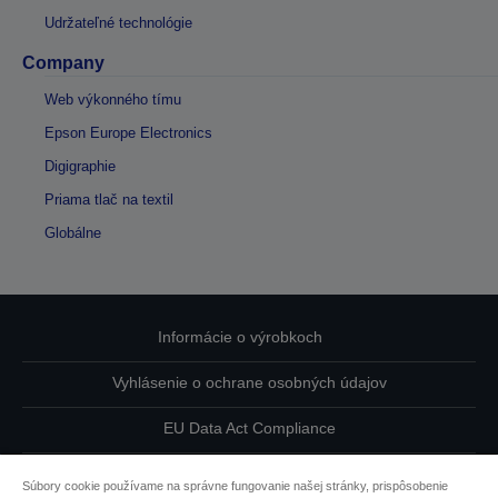
Udržateľné technológie
Company
Web výkonného tímu
Epson Europe Electronics
Digigraphie
Priama tlač na textil
Globálne
Informácie o výrobkoch
Vyhlásenie o ochrane osobných údajov
EU Data Act Compliance
Kontaktuje nás ohľadne svojich údajov
Súbory cookie používame na správne fungovanie našej stránky, prispôsobenie