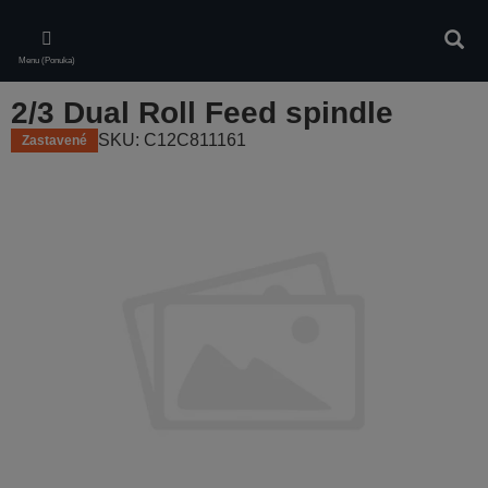
Skip
to
Vyhľa
main
Menu (Ponuka)
content
2/3 Dual Roll Feed spindle
SKU: C12C811161
Zastavené