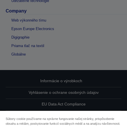
Udržateľné technológie
Company
Web výkonného tímu
Epson Europe Electronics
Digigraphie
Priama tlač na textil
Globálne
Informácie o výrobkoch
Vyhlásenie o ochrane osobných údajov
EU Data Act Compliance
Kontaktuje nás ohľadne svojich údajov
Súbory cookie používame na správne fungovanie našej stránky, prispôsobenie
obsahu a reklám, poskytovanie funkcií sociálnych médií a na analýzu návštevnosti.