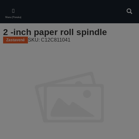
Skip
to
Vyhľa
main
Menu (Ponuka)
content
2 -inch paper roll spindle
SKU: C12C811041
Zastavené