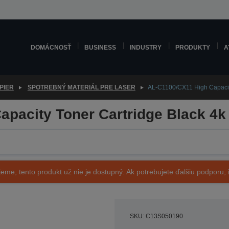
DOMÁCNOSŤ
BUSINESS
INDUSTRY
PRODUKTY
A
PIER
SPOTREBNÝ MATERIÁL PRE LASER
AL-C1100/CX11 High Capacity
pacity Toner Cartridge Black 4k
eme, tento produkt už nie je dostupný. Ak potrebujete ďalšiu podporu, i
SKU: C13S050190