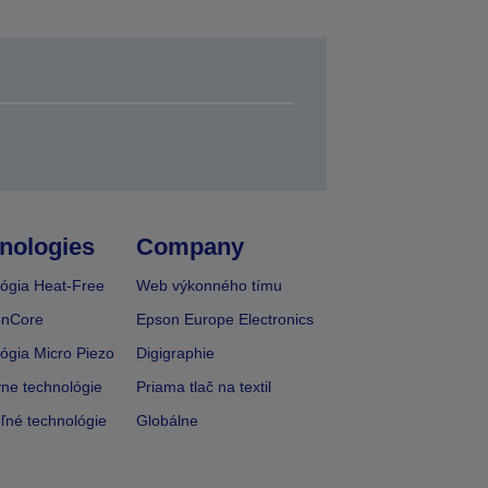
nologies
Company
ógia Heat-Free
Web výkonného tímu
onCore
Epson Europe Electronics
ógia Micro Piezo
Digigraphie
vne technológie
Priama tlač na textil
ľné technológie
Globálne