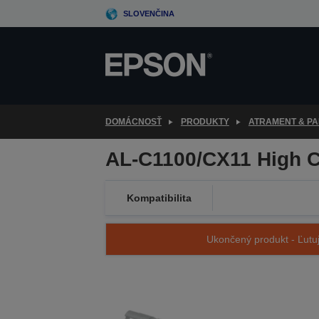
Skip
SLOVENČINA
to
main
content
DOMÁCNOSŤ
PRODUKTY
ATRAMENT & PA
AL-C1100/CX11 High Ca
Kompatibilita
Ukončený produkt - Ľutuj