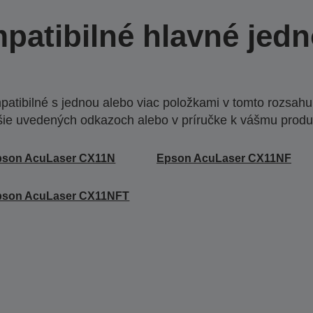
patibilné hlavné jedn
atibilné s jednou alebo viac položkami v tomto rozsahu.
šie uvedených odkazoch alebo v príručke k vášmu produ
pson AcuLaser CX11N
Epson AcuLaser CX11NF
pson AcuLaser CX11NFT