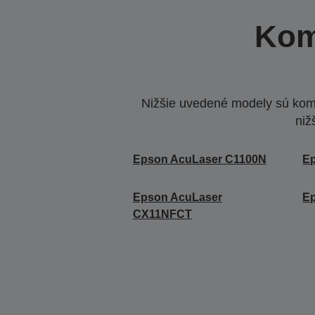
Kom
Nižšie uvedené modely sú komp
niž
Epson AcuLaser C1100N
E
Epson AcuLaser
E
CX11NFCT