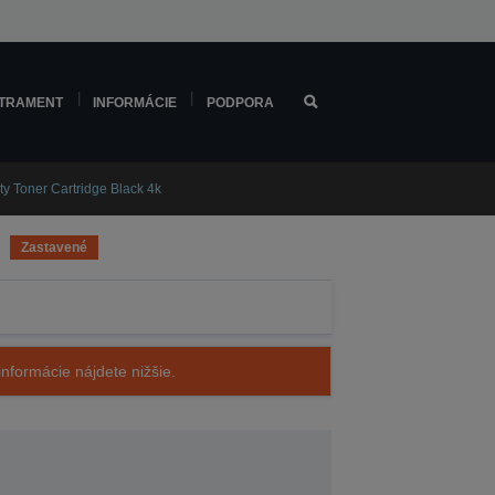
TRAMENT
INFORMÁCIE
PODPORA
 Toner Cartridge Black 4k
Zastavené
nformácie nájdete nižšie.