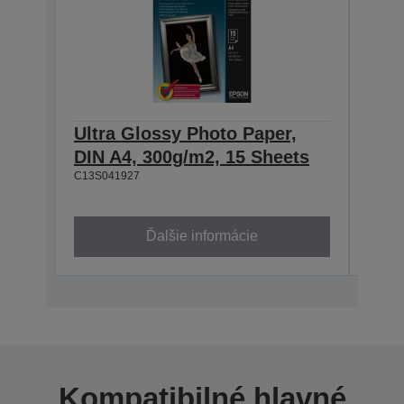
Ultra Glossy Photo Paper,
Ultr
DIN A4, 300g/m2, 15 Sheets
100
C13S041927
She
C13S0
Ďalšie informácie
Kompatibilné hlavné