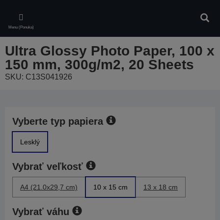
Skip
to
Vyhľa
main
Menu (Ponuka)
content
Ultra Glossy Photo Paper, 100 x
150 mm, 300g/m2, 20 Sheets
SKU: C13S041926
Vyberte typ papiera
Lesklý
Vybrať veľkosť
A4 (21.0x29,7 cm)
10 x 15 cm
13 x 18 cm
Vybrať váhu