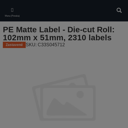
Skip
to
Vyhľa
main
Menu (Ponuka)
content
PE Matte Label - Die-cut Roll:
102mm x 51mm, 2310 labels
SKU: C33S045712
Zastavené