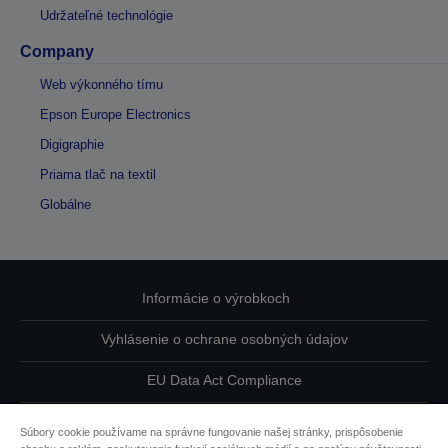
Udržateľné technológie
Company
Web výkonného tímu
Epson Europe Electronics
Digigraphie
Priama tlač na textil
Globálne
Informácie o výrobkoch
Vyhlásenie o ochrane osobných údajov
EU Data Act Compliance
Kontaktuje nás ohľadne svojich údajov
Súbory cookie používame na správne fungovanie našej stránky, prispôsobenie