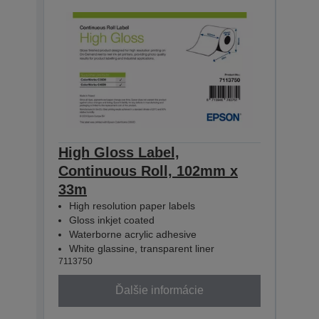
High Gloss Label,
High
Continuous Roll, 102mm x
Con
33m
33m
High resolution paper labels
Hig
Gloss inkjet coated
Glo
Waterborne acrylic adhesive
Wat
White glassine, transparent liner
Whit
7113750
71137
Ďalšie informácie