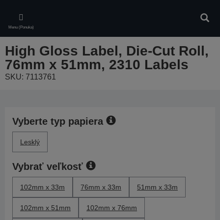
Skip
to
Vyhľa
main
Menu (Ponuka)
content
High Gloss Label, Die-Cut Roll,
76mm x 51mm, 2310 Labels
SKU: 7113761
Vyberte typ papiera
Lesklý
Vybrať veľkosť
102mm x 33m
76mm x 33m
51mm x 33m
102mm x 51mm
102mm x 76mm