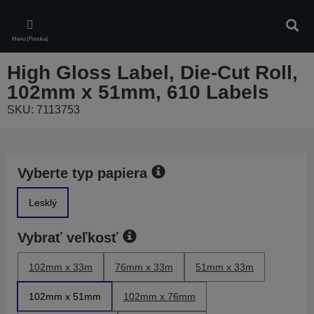
Skip
to
Vyhľa
main
Menu (Ponuka)
content
High Gloss Label, Die-Cut Roll,
102mm x 51mm, 610 Labels
SKU: 7113753
Vyberte typ papiera
Lesklý
Vybrať veľkosť
102mm x 33m
76mm x 33m
51mm x 33m
102mm x 51mm
102mm x 76mm