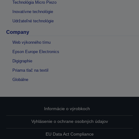
Technológia Micro Piezo
Inovatívne technológie
Udržateľné technológie
Company
Web výkonného tímu
Epson Europe Electronics
Digigraphie
Priama tlač na textil
Globálne
Informácie o výrobkoch
Vyhlásenie o ochrane osobných údajov
EU Data Act Compliance