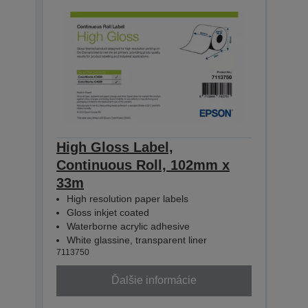
High Gloss Label,
High
Continuous Roll, 102mm x
Con
33m
33m
High resolution paper labels
Hig
Gloss inkjet coated
Glo
Waterborne acrylic adhesive
Wat
White glassine, transparent liner
Whit
7113750
71137
Ďalšie informácie