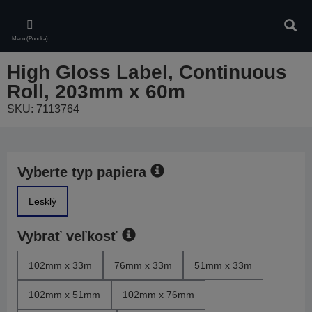
Skip
to
Vyhľa
main
Menu (Ponuka)
content
High Gloss Label, Continuous
Roll, 203mm x 60m
SKU: 7113764
Vyberte typ papiera
Lesklý
Vybrať veľkosť
102mm x 33m
76mm x 33m
51mm x 33m
102mm x 51mm
102mm x 76mm