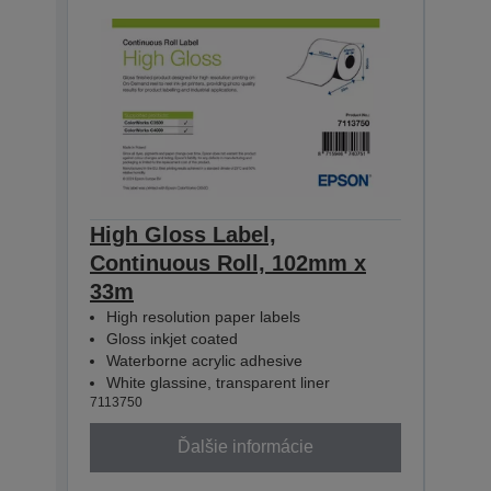
High Gloss Label,
High
Continuous Roll, 102mm x
Con
33m
33m
High resolution paper labels
Hig
Gloss inkjet coated
Glo
Waterborne acrylic adhesive
Wat
White glassine, transparent liner
Whit
7113750
71137
Ďalšie informácie