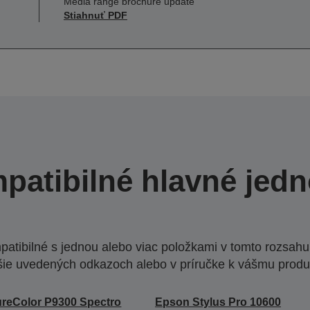
Media range brochure update
Stiahnuť PDF
patibilné hlavné jedn
atibilné s jednou alebo viac položkami v tomto rozsahu.
šie uvedených odkazoch alebo v príručke k vášmu produ
reColor P9300 Spectro
Epson Stylus Pro 10600