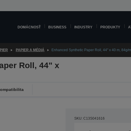
DOMÁCNOSŤ
BUSINESS
INDUSTRY
PRODUKTY
A
PIER
PAPIER A MÉDIÁ
Enhanced Synthetic Paper Roll, 44" x 40 m, 84g/
per Roll, 44" x
ompatibilita
SKU: C13S041616