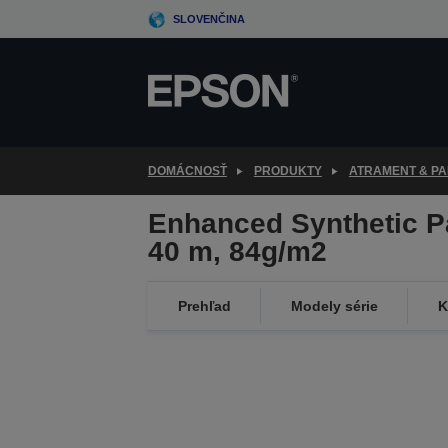
Skip
SLOVENČINA
to
main
content
DOMÁCNOSŤ
PRODUKTY
ATRAMENT & PA
Enhanced Synthetic Pa
40 m, 84g/m2
Prehľad
Modely série
K