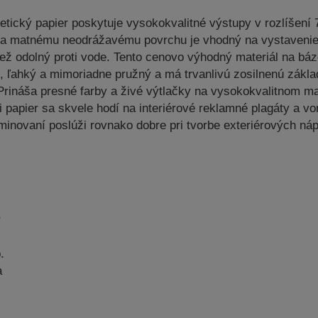
tický papier poskytuje vysokokvalitné výstupy v rozlíšení 
ka matnému neodrážavému povrchu je vhodný na vystavenie
tiež odolný proti vode. Tento cenovo výhodný materiál na bá
, ľahký a mimoriadne pružný a má trvanlivú zosilnenú zákla
 Prináša presné farby a živé výtlačky na vysokokvalitnom 
papier sa skvele hodí na interiérové reklamné plagáty a vo
minovaní poslúži rovnako dobre pri tvorbe exteriérových náp
r
.
a