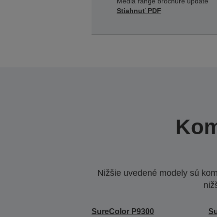
Media range brochure update
Stiahnuť PDF
Kom
Nižšie uvedené modely sú komp
niž
SureColor P9300
Su