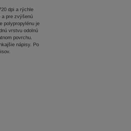
720 dpi a rýchle
 a pre zvýšenú
ze polypropylénu je
dnú vrstvu odolnú
matnom povrchu.
nkajšie nápisy. Po
isov.