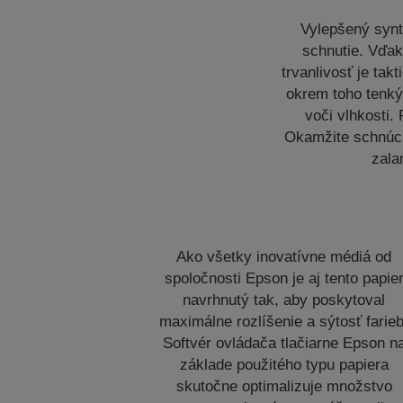
Vylepšený synte
schnutie. Vďa
trvanlivosť je tak
okrem toho tenký
voči vlhkosti.
Okamžite schnúci 
zala
Ako všetky inovatívne médiá od
spoločnosti Epson je aj tento papie
navrhnutý tak, aby poskytoval
maximálne rozlíšenie a sýtosť farieb
Softvér ovládača tlačiarne Epson n
základe použitého typu papiera
skutočne optimalizuje množstvo