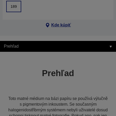
189
Kde kúpiť
Prehľad
Prehľad
Toto matné médium na bázi papíru se používá výlučně
s pigmentovým inkoustem. Se současným
halogenidostříbrným systémem nebyli uživatelé dosud
schopni tisknout matné fotografie. Pokud ano, pak jen