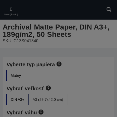
Skip
to
Vyhľa
main
Menu (Ponuka)
content
Archival Matte Paper, DIN A3+,
189g/m2, 50 Sheets
SKU: C13S041340
Vyberte typ papiera
Matný
Vybrať veľkosť
DIN A3+
A3 (29,7x42,0 cm)
Vybrať váhu