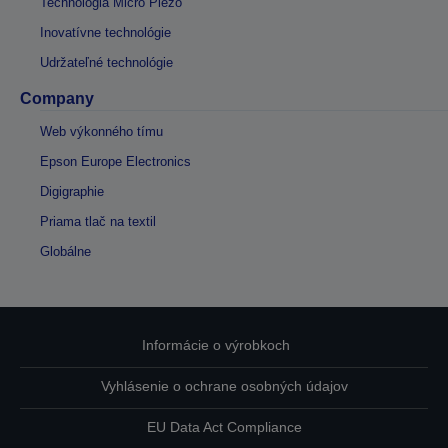
Technológia Micro Piezo
Inovatívne technológie
Udržateľné technológie
Company
Web výkonného tímu
Epson Europe Electronics
Digigraphie
Priama tlač na textil
Globálne
Informácie o výrobkoch
Vyhlásenie o ochrane osobných údajov
EU Data Act Compliance