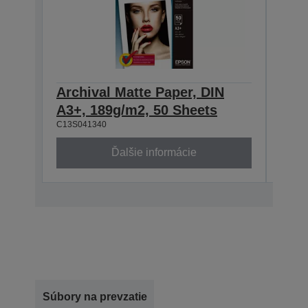
Archival Matte Paper, DIN
Arch
A3+, 189g/m2, 50 Sheets
189
C13S041340
C13S0
Ďalšie informácie
Súbory na prevzatie