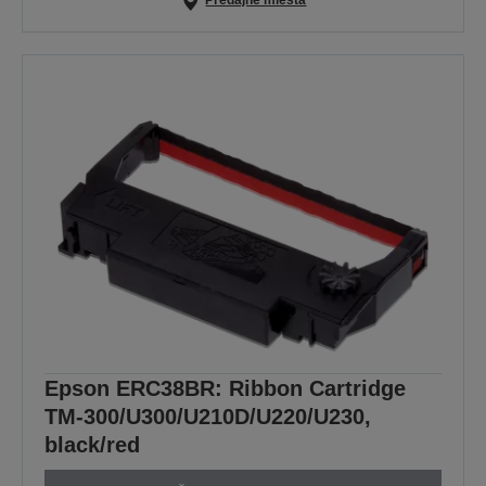
Predajné miesta
Epson ERC38BR: Ribbon Cartridge
TM-300/U300/U210D/U220/U230,
black/red