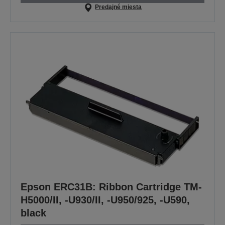
Predajné miesta
Epson ERC31B: Ribbon Cartridge TM-
H5000/II, -U930/II, -U950/925, -U590,
black