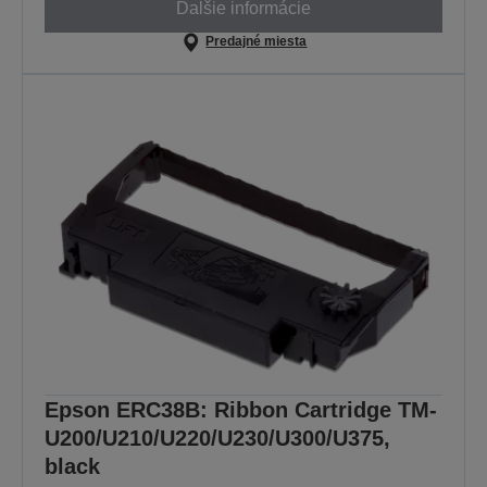
Ďalšie informácie
Predajné miesta
Epson ERC38B: Ribbon Cartridge TM-
U200/U210/U220/U230/U300/U375,
black