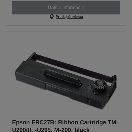
Ďalšie informácie
Predajné miesta
Epson ERC27B: Ribbon Cartridge TM-
U290/II, -U295, M-290, black