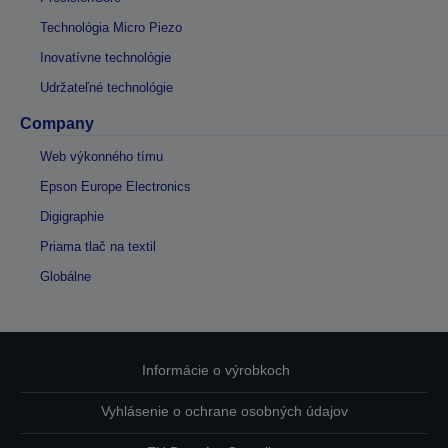
Technológia Micro Piezo
Inovatívne technológie
Udržateľné technológie
Company
Web výkonného tímu
Epson Europe Electronics
Digigraphie
Priama tlač na textil
Globálne
Informácie o výrobkoch
Vyhlásenie o ochrane osobných údajov