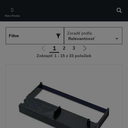
Skip
to
Vyhľa
main
Menu (Ponuka)
content
Zoradiť podľa:
Filtre
1
2
3
Ísť
Ísť
Zobraziť 1 - 15 z 33 položiek
na
na
predchádzajúcu
ďalšiu
stránku
stránku