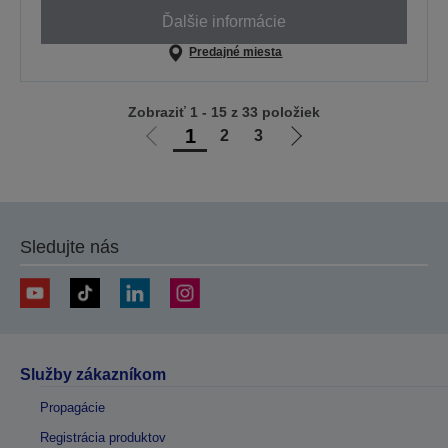
Ďalšie informácie
Predajné miesta
Zobraziť 1 - 15 z 33 položiek
1
2
3
Ísť
Ísť
na
na
predchádzajúcu
ďalšiu
stránku
stránku
Sledujte nás
Služby zákazníkom
Propagácie
Registrácia produktov