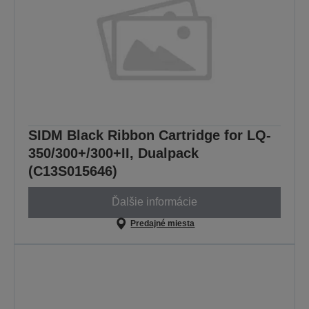
SIDM Black Ribbon Cartridge for LQ-
350/300+/300+II, Dualpack
(C13S015646)
Ďalšie informácie
Predajné miesta