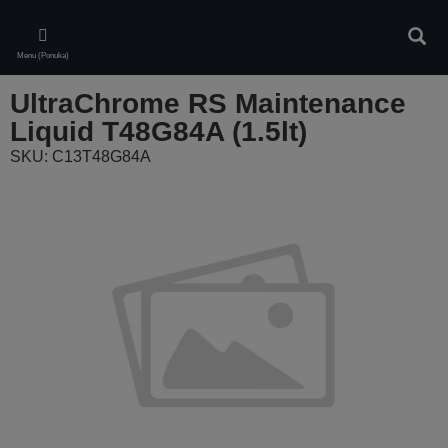
Skip
to
Vyhľa
main
Menu (Ponuka)
content
UltraChrome RS Maintenance
Liquid T48G84A (1.5lt)
SKU: C13T48G84A