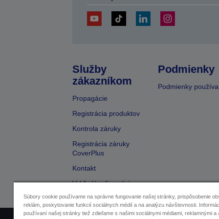
Služby
Podmienky
zákazníkom
Podmienky používa
Propagácie
Registrácia produktov
Kontrola záruky
Registrácia záruky
CoverPlus
Kontakt
Vyhľadávač predajcov
Súbory cookie používame na správne fungovanie našej stránky, prispôsobenie ob
reklám, poskytovanie funkcií sociálnych médií a na analýzu návštevnosti. Informác
používaní našej stránky tiež zdieľame s našimi sociálnymi médiami, reklamnými a 