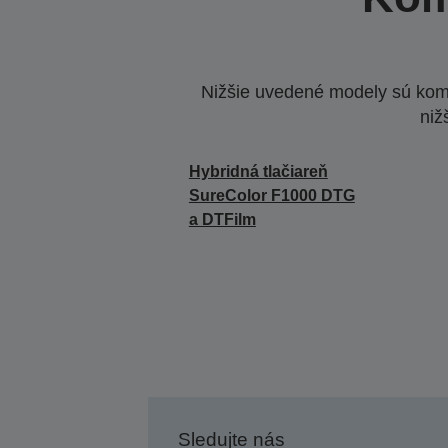
Nižšie uvedené modely sú komp
niž
Hybridná tlačiareň
SureColor F1000 DTG
a DTFilm
Sledujte nás