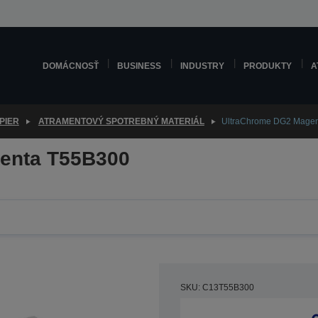
DOMÁCNOSŤ
BUSINESS
INDUSTRY
PRODUKTY
A
PIER
ATRAMENTOVÝ SPOTREBNÝ MATERIÁL
UltraChrome DG2 Magen
enta T55B300
SKU: C13T55B300