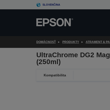
Skip
SLOVENČINA
to
main
content
DOMÁCNOSŤ
PRODUKTY
ATRAMENT & PA
UltraChrome DG2 Mag
(250ml)
Kompatibilita