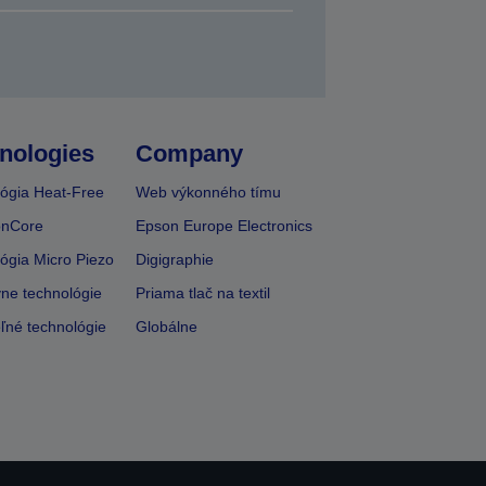
nologies
Company
ógia Heat-Free
Web výkonného tímu
onCore
Epson Europe Electronics
ógia Micro Piezo
Digigraphie
vne technológie
Priama tlač na textil
ľné technológie
Globálne