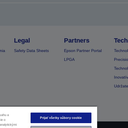
Legal
Partners
Tech
nia
Safety Data Sheets
Epson Partner Portal
Technol
LPGA
Precisi
Technol
Inovatí
Udržate
sahu a
Prijať všetky súbory cookie
ie o
analytickými