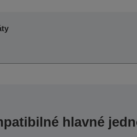
áty
patibilné hlavné jedn