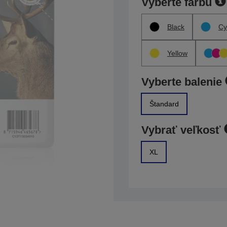
Vyberte farbu
Black
Cy
Yellow
Vyberte balenie
Štandard
Vybrať veľkosť
XL