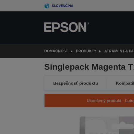
Skip
SLOVENČINA
to
main
content
DOMÁCNOSŤ
PRODUKTY
ATRAMENT & PA
Singlepack Magenta T
Bezpečnosť produktu
Kompatib
Ukončený produkt - Ľutuj