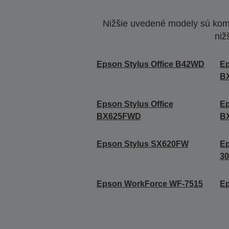
Nižšie uvedené modely sú komp
niž
Epson Stylus Office B42WD
Ep
B
Epson Stylus Office
Ep
BX625FWD
B
Epson Stylus SX620FW
E
3
Epson WorkForce WF-7515
E