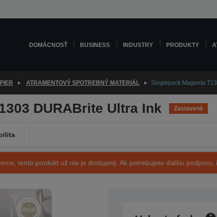
DOMÁCNOSŤ
BUSINESS
INDUSTRY
PRODUKTY
A
PIER
ATRAMENTOVÝ SPOTREBNÝ MATERIÁL
Singlepack Magenta T13
1303 DURABrite Ultra Ink
Zastavené
ilita
eme, tento produkt už nie je dostupný. Ak potrebujete ďalšiu podporu, i
SKU: C13T13034010