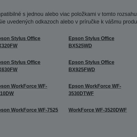
atibilné s jednou alebo viac položkami v tomto rozsahu.
šie uvedených odkazoch alebo v príručke k vášmu produ
son Stylus Office
Epson Stylus Office
X320FW
BX525WD
son Stylus Office
Epson Stylus Office
X630FW
BX925FWD
pson WorkForce WF-
Epson WorkForce WF-
010DW
3530DTWF
pson WorkForce WF-7525
WorkForce WF-3520DWF