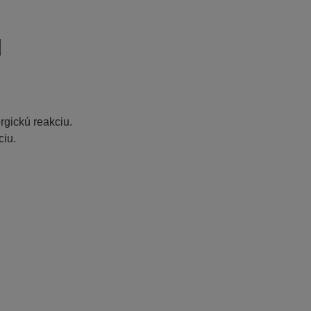
u
rgickú reakciu.
ciu.