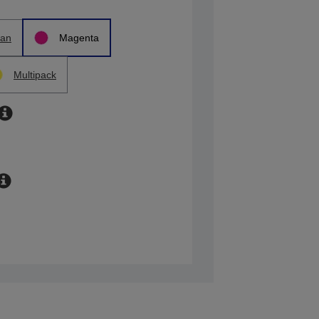
an
Magenta
Multipack