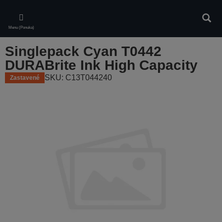
Skip
to
Vyhľa
main
Menu (Ponuka)
content
Singlepack Cyan T0442
DURABrite Ink High Capacity
SKU: C13T044240
Zastavené