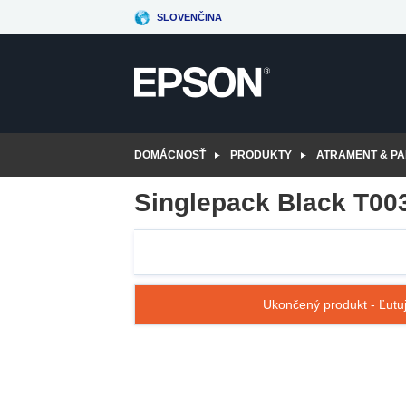
Skip
SLOVENČINA
to
main
content
DOMÁCNOSŤ
PRODUKTY
ATRAMENT & PA
Singlepack Black T00
Ukončený produkt - Ľutuj