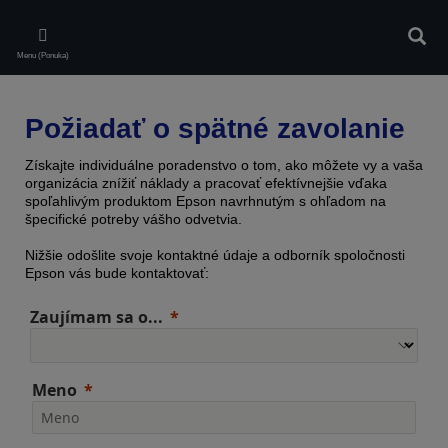
Skip
to
Vyhľa
main
Menu (Ponuka)
content
Požiadať o spätné zavolanie
Získajte individuálne poradenstvo o tom, ako môžete vy a vaša
organizácia znížiť náklady a pracovať efektívnejšie vďaka
spoľahlivým produktom Epson navrhnutým s ohľadom na
špecifické potreby vášho odvetvia.
Nižšie odošlite svoje kontaktné údaje a odborník spoločnosti
Epson vás bude kontaktovať:
Zaujímam sa o...
Meno