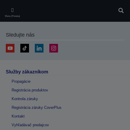
Skip
to
Vyhľa
main
Menu (Ponuka)
content
Sledujte nás
Služby zákazníkom
Propagácie
Registrácia produktov
Kontrola záruky
Registrácia záruky CoverPlus
Kontakt
Vyhľadávač predajcov