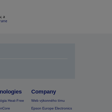
, a
hrane
nologies
Company
ógia Heat-Free
Web výkonného tímu
onCore
Epson Europe Electronics