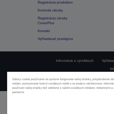
Registrácia produktov
Kontrola záruky
Registrácia záruky
CoverPlus
Kontakt
Vyhľadávač predajcov
Informácie o výrobkoch
Vyhláse
In
O
Súbory cookie používame na správne fungovanie našej stránky, prispôsobenie ob
reklám, poskytovanie funkcií sociálnych médií a na analýzu návštevnosti. Informác
používaní našej stránky tiež zdieľame s našimi sociálnymi médiami, reklamnými a 
partnermi.