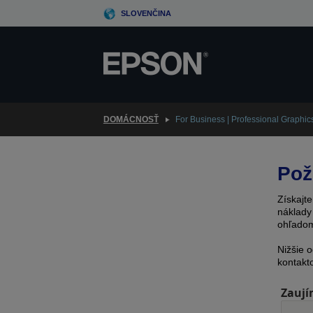
Skip
SLOVENČINA
to
main
content
DOMÁCNOSŤ
For Business | Professional Graphic
Pož
Získajt
náklady
ohľadom
Nižšie 
kontakt
Zaují