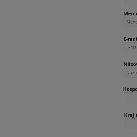
Men
E-mai
Názov
Hospo
Kraj