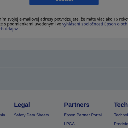
ím svojej e-mailovej adresy potvrdzujete, že máte viac ako 16 rokov
íte s podmienkami uvedenými vo
vyhlásení spoločnosti Epson o oc
h údajov.
.
Legal
Partners
Tech
nia
Safety Data Sheets
Epson Partner Portal
Technol
LPGA
Precisi