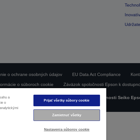
Technol
Inovatí
Udržate
nie o ochrane osobných údajov
EU Data Act Compliance
Kont
formácie o súboroch cookie
Záväzok spoločnosti Epson k dostupno
bsah chránený autorskými právami © 2026 spoločnosti Seiko Eps
sahu a
Prijať všetky súbory cookie
ie o
analytickými
Zamietnuť všetky
Nastavenia súborov cookie