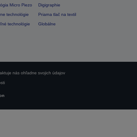
ógia Micro Piezo
Digigraphie
vne technológie
Priama tlač na textil
ľné technológie
Globálne
aktuje nás ohľadne svojich údajov
sti
on