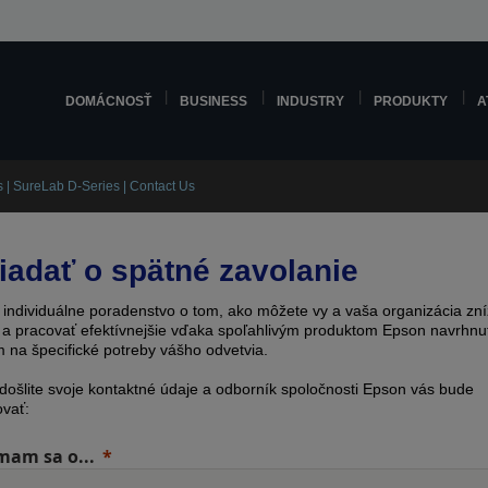
DOMÁCNOSŤ
BUSINESS
INDUSTRY
PRODUKTY
A
s | SureLab D-Series | Contact Us
iadať o spätné zavolanie
e individuálne poradenstvo o tom, ako môžete vy a vaša organizácia zní
 a pracovať efektívnejšie vďaka spoľahlivým produktom Epson navrhnu
 na špecifické potreby vášho odvetvia.
odošlite svoje kontaktné údaje a odborník spoločnosti Epson vás bude
ovať:
mam sa o...