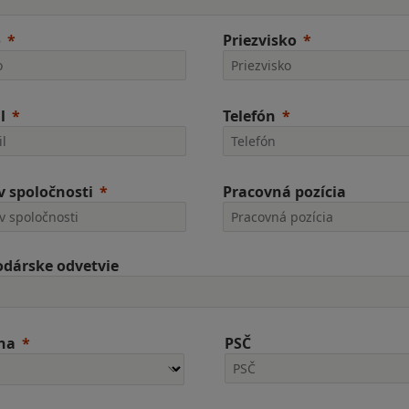
o
Priezvisko
l
Telefón
 spoločnosti
Pracovná pozícia
dárske odvetvie
ina
PSČ