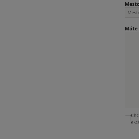
Mest
Máte 
Chc
akc