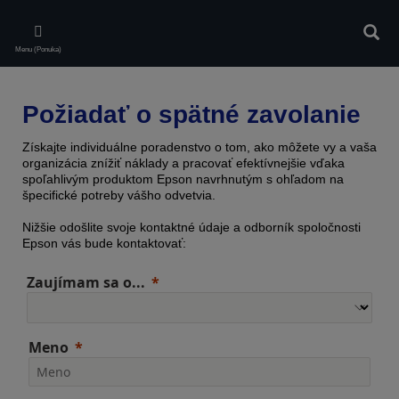
Skip
to
Vyhľa
main
Menu (Ponuka)
content
Požiadať o spätné zavolanie
Získajte individuálne poradenstvo o tom, ako môžete vy a vaša
organizácia znížiť náklady a pracovať efektívnejšie vďaka
spoľahlivým produktom Epson navrhnutým s ohľadom na
špecifické potreby vášho odvetvia.
Nižšie odošlite svoje kontaktné údaje a odborník spoločnosti
Epson vás bude kontaktovať:
Zaujímam sa o...
Meno